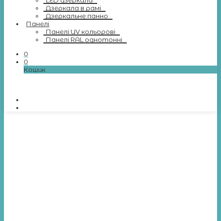
LED дзеркала
Дзеркала в рамі
Дзеркальне панно
Панелі
Панелі UV кольорові
Панелі RAL однотонні
0
0
Кошик