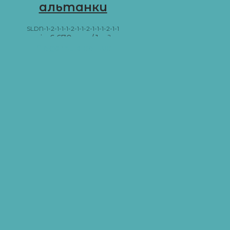
альтанки
SLDN-1-2-1-1-1-2-1-1-2-1-1-1-2-1-1
від
6 670
грн
/ 1 м²
Додати в кошик