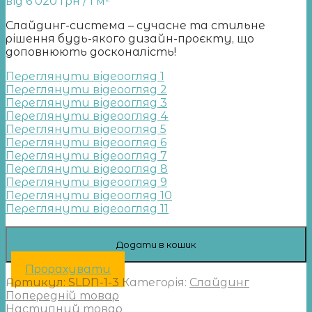
від
6 020
грн
/ 1 м²
Слайдинг-система – сучасне та стильне
рішення будь-якого дизайн-проєкту, що
доповнюють досконалість!
Переглянути відеоогляд 1
Переглянути відеоогляд 2
Переглянути відеоогляд 3
Переглянути відеоогляд 4
Переглянути відеоогляд 5
Переглянути відеоогляд 6
Переглянути відеоогляд 7
Переглянути відеоогляд 8
Переглянути відеоогляд 9
Переглянути відеоогляд 10
Переглянути відеоогляд 11
Додати в кошик
Прорахувати
Артикул:
SLDN-1-3
Категорія:
Слайдинг
Попередній товар
Наступний товар