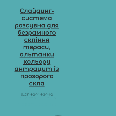
Слайдинг-
система
розсувна для
безрамного
скління
тераси,
альтанки
кольору
антрацит із
прозорого
скла
SLDN-1-2-1-1-1-2-1-1-2
від
6 670
грн
/ 1 м²
Додати в кошик