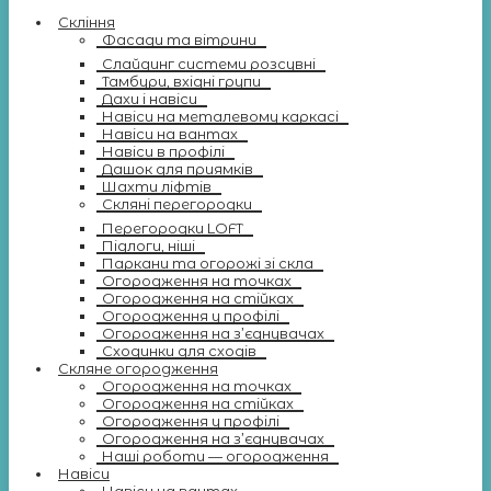
Скління
Фасади та вітрини
Слайдинг системи розсувні
Тамбури, вхідні групи
Дахи і навіси
Навіси на металевому каркасі
Навіси на вантах
Навіси в профілі
Дашок для приямків
Шахти ліфтів
Скляні перегородки
Перегородки LOFT
Підлоги, ніші
Паркани та огорожі зі скла
Огородження на точках
Огородження на стійках
Огородження у профілі
Огородження на з’єднувачах
Сходинки для сходів
Скляне огородження
Огородження на точках
Огородження на стійках
Огородження у профілі
Огородження на з’єднувачах
Наші роботи — огородження
Навіси