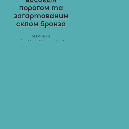
порогом та
загартованим
склом бронза
SLDN-1-2-1
від
10 040
грн
/ 1 м²
Додати в кошик