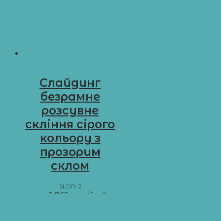
Слайдинг
безрамне
розсувне
скління сірого
кольору з
прозорим
склом
SLDN-2
від
5 765
грн
/ 1 м²
Додати в кошик