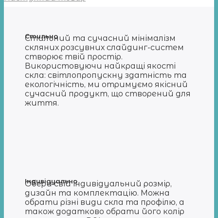
Стильно
Стильний та сучасний мінімалізм
скляних розсувних слайдинг-систем
створює твій простір.
Використовуючи найкращі якості
скла: світлопропускну здатність та
екологічність, ми отримуємо якісний
сучасний продукт, що створений для
життя.
Індивідуально
Обери свій індивідуальний розмір,
дизайн та комплектацію. Можна
обрати різні види скла та профілю, а
також додатково обрати його колір