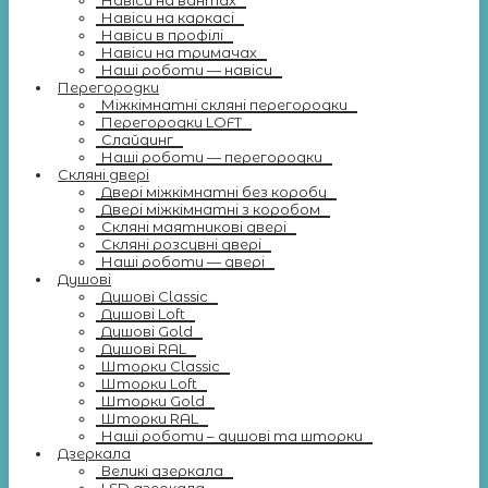
Навіси на вантах
Навіси на каркасі
Навіси в профілі
Навіси на тримачах
Наші роботи — навіси
Перегородки
Міжкімнатні скляні перегородки
Перегородки LOFT
Слайдинг
Наші роботи — перегородки
Скляні двері
Двері міжкімнатні без коробу
Двері міжкімнатні з коробом
Скляні маятникові двері
Скляні розсувні двері
Наші роботи — двері
Душові
Душові Classic
Душові Loft
Душові Gold
Душові RAL
Шторки Classic
Шторки Loft
Шторки Gold
Шторки RAL
Наші роботи – душові та шторки
Дзеркала
Великі дзеркала